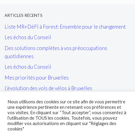
ARTICLES RÉCENTS
Liste MR+DéFI à Forest: Ensemble pour le changement
Les échos du Conseil
Des solutions complètes à vos préoccupations
quotidiennes
Les échos du Conseil
Mes priorités pour Bruxelles
L’évolution des vols de vélos à Bruxelles
Les tags/affiches/autocollants perturbant l’ordre public
Nous utilisons des cookies sur ce site afin de vous permettre
et la cohésion sociale
une expérience pertinente en retenant vos préférences et
vos visites. En cliquant sur “Tout accepter”, vous consentez à
L’entretien des sites propres de la STIB et de leurs abords
l'utilisation de TOUS les cookies. Toutefois, vous pouvez
modifier vos autorisations en cliquant sur "Réglages des
cookies"