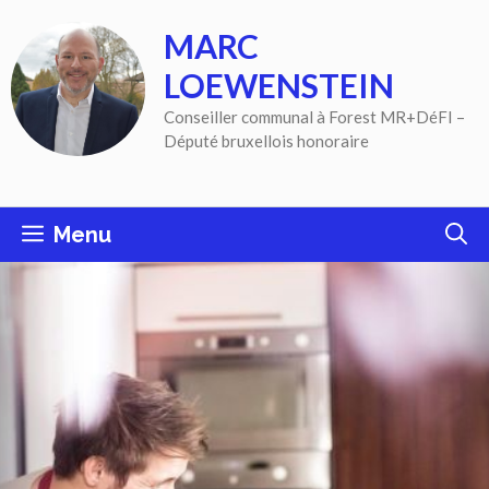
Aller
MARC
au
contenu
LOEWENSTEIN
Conseiller communal à Forest MR+DéFI –
Député bruxellois honoraire
Menu