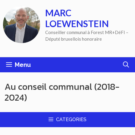
Aller
MARC
au
contenu
LOEWENSTEIN
Conseiller communal à Forest MR+DéFI –
Député bruxellois honoraire
Menu
Au conseil communal (2018-
2024)
CATEGORIES