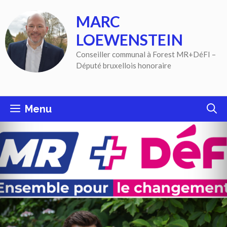
Aller
MARC
au
contenu
LOEWENSTEIN
Conseiller communal à Forest MR+DéFI –
Député bruxellois honoraire
Menu