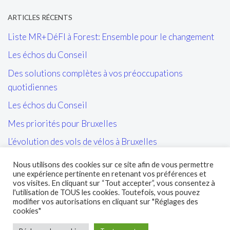
ARTICLES RÉCENTS
Liste MR+DéFI à Forest: Ensemble pour le changement
Les échos du Conseil
Des solutions complètes à vos préoccupations
quotidiennes
Les échos du Conseil
Mes priorités pour Bruxelles
L’évolution des vols de vélos à Bruxelles
Les tags/affiches/autocollants perturbant l’ordre public
Nous utilisons des cookies sur ce site afin de vous permettre
et la cohésion sociale
une expérience pertinente en retenant vos préférences et
vos visites. En cliquant sur “Tout accepter”, vous consentez à
L’entretien des sites propres de la STIB et de leurs abords
l'utilisation de TOUS les cookies. Toutefois, vous pouvez
modifier vos autorisations en cliquant sur "Réglages des
cookies"