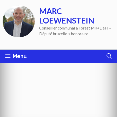
Aller
MARC
au
contenu
LOEWENSTEIN
Conseiller communal à Forest MR+DéFI –
Député bruxellois honoraire
Menu