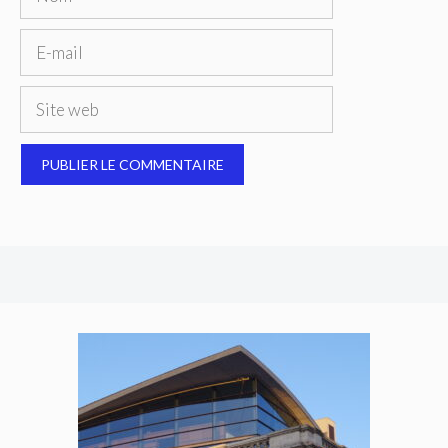
E-
mail
Site
web