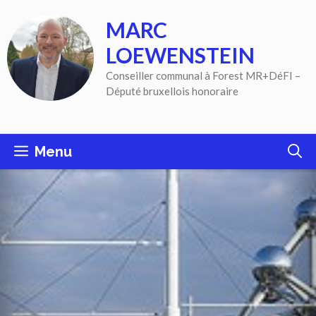
Aller
MARC
au
contenu
LOEWENSTEIN
Conseiller communal à Forest MR+DéFI –
Député bruxellois honoraire
Menu