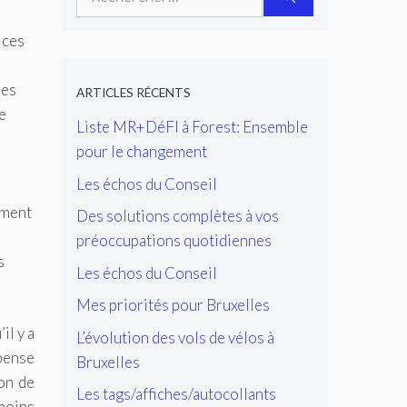
 ces
des
ARTICLES RÉCENTS
e
Liste MR+DéFI à Forest: Ensemble
pour le changement
Les échos du Conseil
ément
Des solutions complètes à vos
préoccupations quotidiennes
s
Les échos du Conseil
Mes priorités pour Bruxelles
il y a
L’évolution des vols de vélos à
pense
Bruxelles
on de
Les tags/affiches/autocollants
nmoins