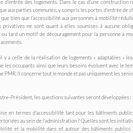
te d’entrée des logements. Dans le cas d’une construction 
que aux parties communes, y compris les portes d’entrée de 
que bien que l’accessibilité aux personnes à mobilité réduit
 privatives ne sont quant à elles soumises à aucune oblig
tôt ou tard un motif de découragement pour la personne à mo
placements.
l y a celle de la réalisation de logements « adaptables » le
e les occupants ainsi que leurs besoins évoluent avec le te
une PMR. Il concerne tout le monde et pas uniquement les seni
tre-Président, les questions suivantes seront développées :
oise en termes d’accessibilité tant pour les bâtiments publi
toriées au sein de l’administration ? Quelles sont les initiati
bilité et la mobilité dans et autour des bâtiments publics