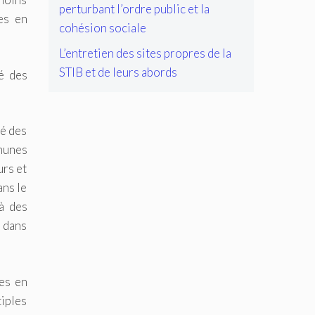
perturbant l’ordre public et la
es en
cohésion sociale
L’entretien des sites propres de la
STIB et de leurs abords
é des
té des
mmunes
urs et
ans le
à des
s dans
les en
iples