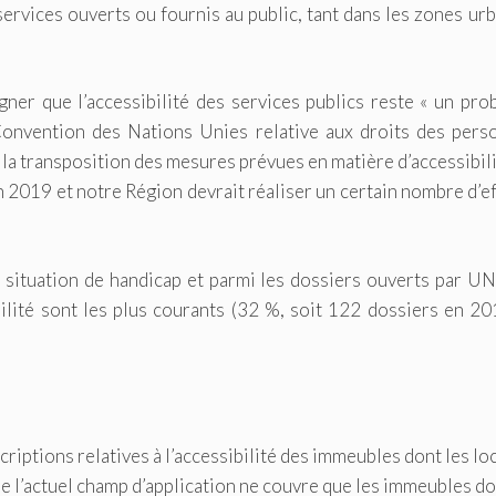
ervices ouverts ou fournis au public, tant dans les zones ur
gner que l’accessibilité des services publics reste « un pr
a Convention des Nations Unies relative aux droits des pers
la transposition des mesures prévues en matière d’accessibili
n 2019 et notre Région devrait réaliser un certain nombre d’e
 situation de handicap et parmi les dossiers ouverts par U
lité sont les plus courants (32 %, soit 122 dossiers en 20
criptions relatives à l’accessibilité des immeubles dont les lo
 que l’actuel champ d’application ne couvre que les immeubles d