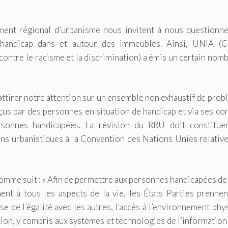
ment régional d’urbanisme nous invitent à nous questionne
e handicap dans et autour des immeubles. Ainsi, UNIA (C
e contre le racisme et la discrimination) a émis un certain nom
 attirer notre attention sur un ensemble non exhaustif de pro
eçus par des personnes en situation de handicap et via ses co
ersonnes handicapées. La révision du RRU doit constitue
ns urbanistiques à la Convention des Nations Unies relativ
é comme suit : « Afin de permettre aux personnes handicapées de
ent à tous les aspects de la vie, les États Parties prennen
e de l’égalité avec les autres, l’accès à l’environnement phy
tion, y compris aux systèmes et technologies de l’information