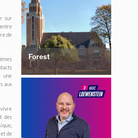
r sur
entre
bre de
Forest
blèmes
ntacts
r une
es aux
 vivre
t des
sique,
 et de