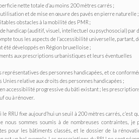
perficie nette totale d’au moins 200 mètres carrés ;
’utilisation et de mise en œuvre des pavés en pierre naturelle ;
itables obstacles à la mobilité des PMR ;
de handicap (auditif, visuel, intellectuel ou psychosocial) par 
mpte tous les aspects de l’accessibilité universelle, partant, d
t été développés en Région bruxelloise ;
iments aux prescriptions urbanistiques et leurs éventuelles
ns représentatives des personnes handicapées, et ce conform
ns Unies relative aux droits des personnes handicapées ;
en accessibilité progressive du bâti existant ; les prescription
uf ou à rénover.
e RRU fixe aujourd’hui un seuil à 200 mètres carrés, c’est qu’
que nous sommes soumis à de nombreuses contraintes, je 
 pour les bâtiments classés, et le dossier de la rénovati
en est un bel exemple. Les prescriptions du RRU ne sont néa