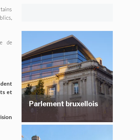
tains
blics,
re de
ident
ts et
Parlement bruxellois
ision