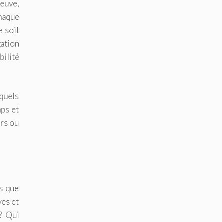
neuve,
chaque
e soit
ation
bilité
squels
mps et
ors ou
cs que
ves et
 ? Qui