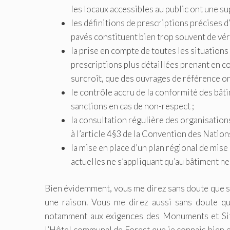
les locaux accessibles au public ont une su
les définitions de prescriptions précises d
pavés constituent bien trop souvent de vér
la prise en compte de toutes les situations 
prescriptions plus détaillées prenant en co
surcroît, que des ouvrages de référence on
le contrôle accru de la conformité des bât
sanctions en cas de non-respect ;
la consultation régulière des organisatio
à l’article 4§3 de la Convention des Natio
la mise en place d’un plan régional de mise 
actuelles ne s’appliquant qu’au bâtiment ne
Bien évidemment, vous me direz sans doute que si l
une raison. Vous me direz aussi sans doute 
notamment aux exigences des Monuments et Sites
l’Hôtel communal de Forest que je connais bien 