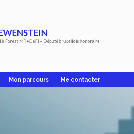
EWENSTEIN
l à Forest MR+DéFI – Député bruxellois honoraire
Mon parcours
Me contacter