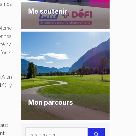
baines
Me soutenir
oblème
onnes
té n’a
fforts
NIA en
14), y
Mon parcours
caux
Rechercher :
ont