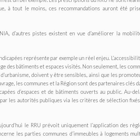
que, à tout le moins, ces recommandations auront été pris
IA, d’autres pistes existent en vue d’améliorer la mobilit
andicapées représente par exemple un réel enjeu. L’accessibili
age des bâtiments et espaces visités. Non seulement, les co
s d’urbanisme, doivent y être sensibles, ainsi que les promote
ouvrage, les communes et la Région sont des partenaires clés d
apées d’espaces et de bâtiments ouverts au public. Au-del
par les autorités publiques via les critères de sélection fixé
ujourd’hui le RRU prévoit uniquement l’application des règ
oncerne les parties communes d’immeubles à logements mult