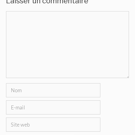
Laisser un commentaire
Commentaire
Nom
E-
mail
Site
web