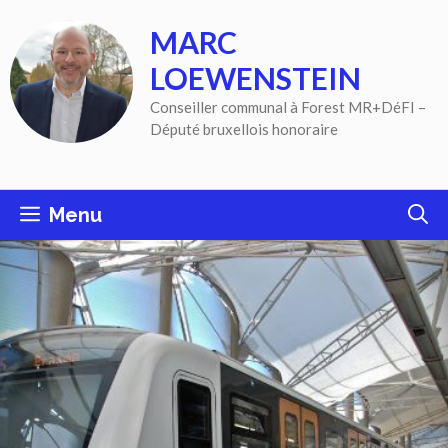
Aller
MARC
au
contenu
LOEWENSTEIN
Conseiller communal à Forest MR+DéFI –
Député bruxellois honoraire
Menu