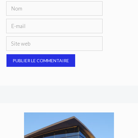
Nom
E-
mail
Site
web