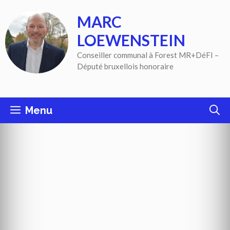
Aller
MARC
au
contenu
LOEWENSTEIN
Conseiller communal à Forest MR+DéFI –
Député bruxellois honoraire
Menu