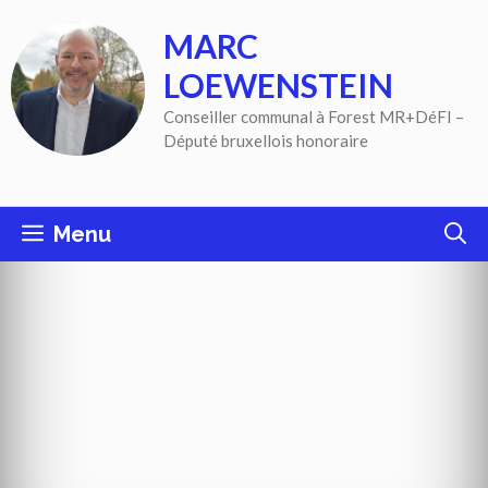
Aller
MARC
au
contenu
LOEWENSTEIN
Conseiller communal à Forest MR+DéFI –
Député bruxellois honoraire
Menu