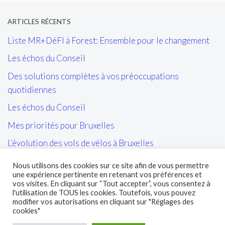
ARTICLES RÉCENTS
Liste MR+DéFI à Forest: Ensemble pour le changement
Les échos du Conseil
Des solutions complètes à vos préoccupations
quotidiennes
Les échos du Conseil
Mes priorités pour Bruxelles
L’évolution des vols de vélos à Bruxelles
Les tags/affiches/autocollants perturbant l’ordre public
Nous utilisons des cookies sur ce site afin de vous permettre
et la cohésion sociale
une expérience pertinente en retenant vos préférences et
vos visites. En cliquant sur “Tout accepter”, vous consentez à
L’entretien des sites propres de la STIB et de leurs abords
l'utilisation de TOUS les cookies. Toutefois, vous pouvez
modifier vos autorisations en cliquant sur "Réglages des
cookies"