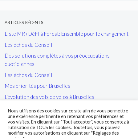
ARTICLES RÉCENTS
Liste MR+DéFI à Forest: Ensemble pour le changement
Les échos du Conseil
Des solutions complètes à vos préoccupations
quotidiennes
Les échos du Conseil
Mes priorités pour Bruxelles
L’évolution des vols de vélos à Bruxelles
Les tags/affiches/autocollants perturbant l’ordre public
Nous utilisons des cookies sur ce site afin de vous permettre
et la cohésion sociale
une expérience pertinente en retenant vos préférences et
vos visites. En cliquant sur “Tout accepter”, vous consentez à
L’entretien des sites propres de la STIB et de leurs abords
l'utilisation de TOUS les cookies. Toutefois, vous pouvez
modifier vos autorisations en cliquant sur "Réglages des