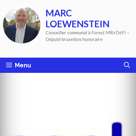
Aller
MARC
au
contenu
LOEWENSTEIN
Conseiller communal à Forest MR+DéFI –
Député bruxellois honoraire
Menu