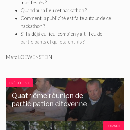
manifestés ?
Quand aura lieu cet hackathon ?
Comment la publicité est faite autour de ce
hackathon ?
S’il a déjà eu lieu, combien y a-t-il eu de
participants et qui étaient-ils ?
Marc LOEWENSTEIN
PRÉCÉDENT
Quatrième réunion de
participation citoyenne
SUIVANT