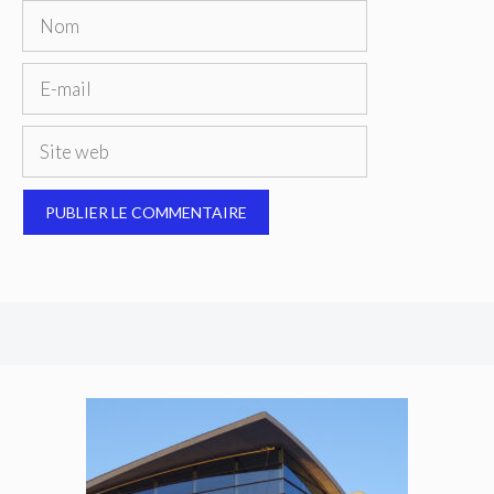
Nom
E-
mail
Site
web