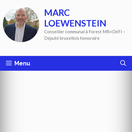
Aller
MARC
au
contenu
LOEWENSTEIN
Conseiller communal à Forest MR+DéFI –
Député bruxellois honoraire
Menu