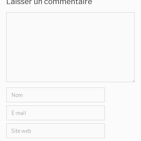
Laisser un commentaire
Commentaire
Nom
E-
mail
Site
web