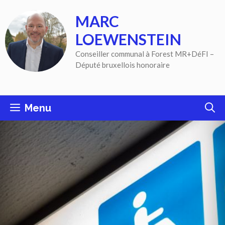
Aller
MARC
au
contenu
LOEWENSTEIN
Conseiller communal à Forest MR+DéFI –
Député bruxellois honoraire
Menu