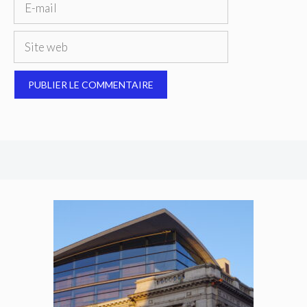
E-
mail
Site
web