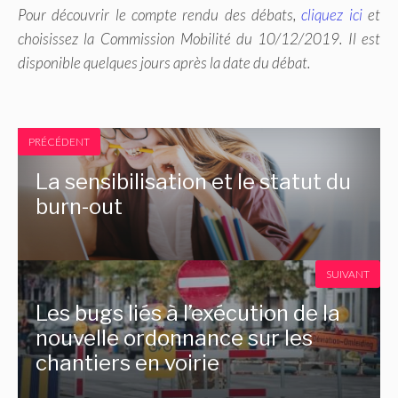
Pour découvrir le compte rendu des débats,
cliquez ici
et
choisissez la Commission Mobilité du 10/12/2019. Il est
disponible quelques jours après la date du débat.
PRÉCÉDENT
La sensibilisation et le statut du
burn-out
SUIVANT
Les bugs liés à l’exécution de la
nouvelle ordonnance sur les
chantiers en voirie