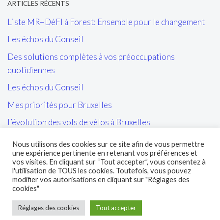
ARTICLES RÉCENTS
Liste MR+DéFI à Forest: Ensemble pour le changement
Les échos du Conseil
Des solutions complètes à vos préoccupations
quotidiennes
Les échos du Conseil
Mes priorités pour Bruxelles
L’évolution des vols de vélos à Bruxelles
Les tags/affiches/autocollants perturbant l’ordre public
Nous utilisons des cookies sur ce site afin de vous permettre
et la cohésion sociale
une expérience pertinente en retenant vos préférences et
vos visites. En cliquant sur “Tout accepter”, vous consentez à
L’entretien des sites propres de la STIB et de leurs abords
l'utilisation de TOUS les cookies. Toutefois, vous pouvez
modifier vos autorisations en cliquant sur "Réglages des
cookies"
Réglages des cookies
Tout accepter
© 2026 Marc Loewenstein - Tous droits réservés.