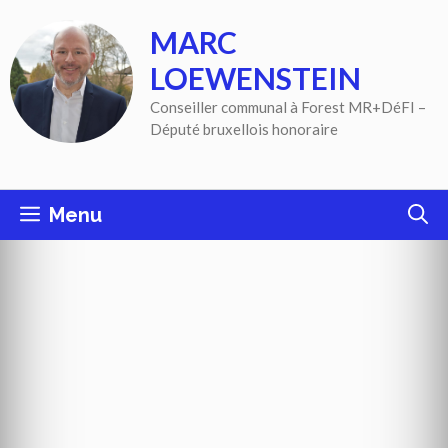
Aller
MARC
au
contenu
LOEWENSTEIN
Conseiller communal à Forest MR+DéFI –
Député bruxellois honoraire
Menu