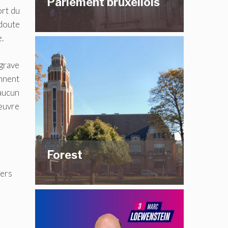
Parlement bruxellois
ort du
doute
.
 grave
nnent
 aucun
 œuvre
Forest
vers