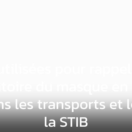
tilisées pour rappel
atoire du masque en
 les transports et l
la STIB