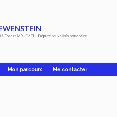
EWENSTEIN
l à Forest MR+DéFI – Député bruxellois honoraire
Mon parcours
Me contacter