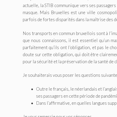
actuelle, la STIB communique vers ses passagers e
masque. Mais Bruxelles est une ville cosmopoli
parfois de fortes disparités dans la maîtrise des d
Nos transports en commun bruxellois sont à l’ima
que nous connaissons, il est essentiel qu’un m
parfaitement qu’ils ont l’obligation, et pas le ch
doute sur cette obligation, qui doit être clairem
pour la sécurité et la préservation de la santé de 
Je souhaiterais vous poser les questions suivante
Outre le français, le néerlandais et l’angl
ses passagers en cette période de pandémi
Dans l’affirmative, en quelles langues sup
Je vous remercie pour vos réponses.