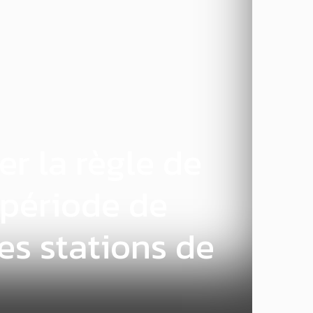
er la règle de
 période de
es stations de