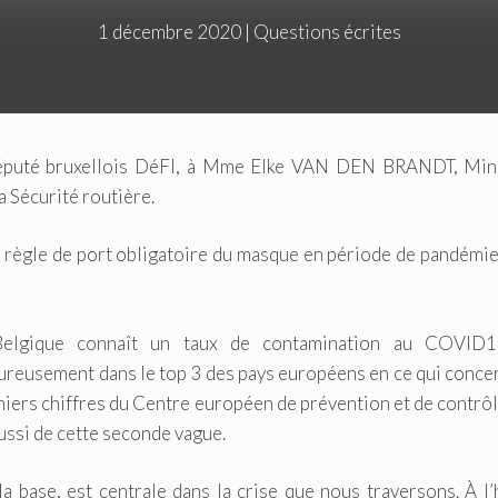
1 décembre 2020
|
Questions écrites
uté bruxellois DéFI, à Mme Elke VAN DEN BRANDT, Mini
a Sécurité routière.
a règle de port obligatoire du masque en période de pandémi
Belgique connaît un taux de contamination au COVID
ureusement dans le top 3 des pays européens en ce qui conce
niers chiffres du Centre européen de prévention et de contrô
ussi de cette seconde vague.
 base, est centrale dans la crise que nous traversons. À l