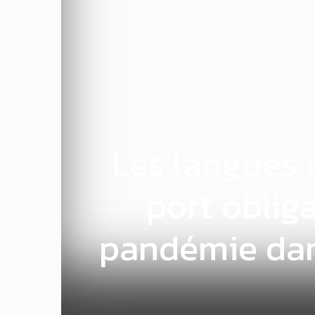
Les langues u
port oblig
pandémie dans