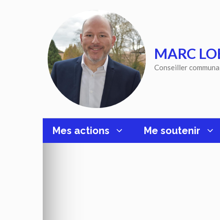
Aller
au
contenu
MARC LO
Conseiller communa
Mes actions
Me soutenir