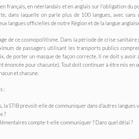
n français, en néerlandais et en anglais sur l’obligation du p
te, dans laquelle on parle plus de 100 langues, avec sans 
eux langues officielles de notre Région et de la langue anglaise
ge de ce cosmopolitisme. Dans la période de crise sanitaire
aximum de passagers utilisant les transports publics compre
oix, de porter un masque de façon correcte. Il ne doit y avoir
ent énoncée pour chacun(e). Tout doit continuer à être mis en
chacun et chacune.
s :
ais, la STIB prévoit-elle de communiquer dans d’autres langues 
e ?
plémentaires compte-t-elle communiquer ? Dans quel délai ?