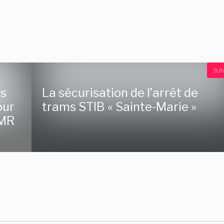
SUI
es
La sécurisation de l’arrêt de
our
trams STIB « Sainte-Marie »
PMR