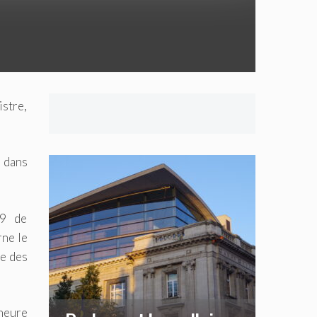
stre,
e dans
19 de
rne le
le des
’heure