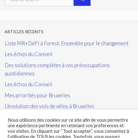
ARTICLES RÉCENTS
Liste MR+DéFI à Forest: Ensemble pour le changement
Les échos du Conseil
Des solutions complètes à vos préoccupations
quotidiennes
Les échos du Conseil
Mes priorités pour Bruxelles
L’évolution des vols de vélos à Bruxelles
Les tags/affiches/autocollants perturbant l’ordre public
Nous utilisons des cookies sur ce site afin de vous permettre
et la cohésion sociale
une expérience pertinente en retenant vos préférences et
vos visites. En cliquant sur “Tout accepter”, vous consentez à
L’entretien des sites propres de la STIB et de leurs abords
l'utilisation de TOUS les cookies. Toutefois, vous pouvez