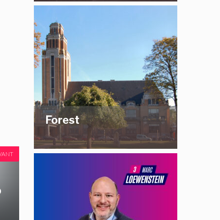
Forest
VANT
o