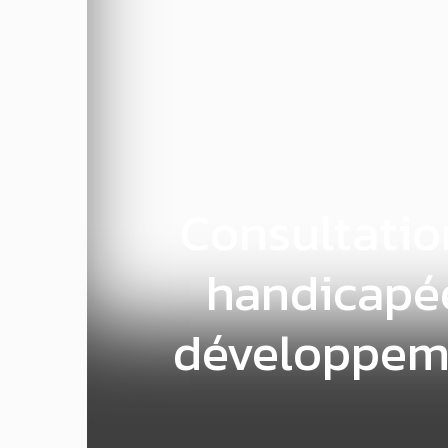
Consultatio
handicapée
développemen