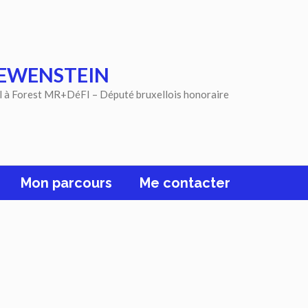
EWENSTEIN
l à Forest MR+DéFI – Député bruxellois honoraire
Mon parcours
Me contacter