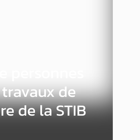
de personnes
 travaux de
re de la STIB