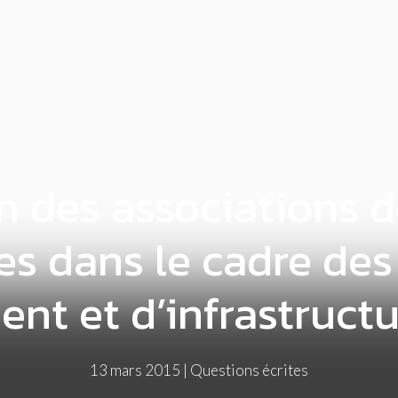
n des associations 
s dans le cadre des
t et d’infrastructu
13 mars 2015
|
Questions écrites