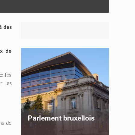
é des
ux de
xelles
r les
Parlement bruxellois
ns de