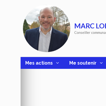
Aller
au
contenu
MARC LO
Conseiller communa
Mes actions
Me soutenir