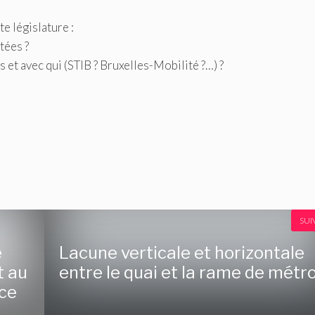
e législature :
tées ?
 et avec qui (STIB ? Bruxelles-Mobilité ?…) ?
SUI
e
Lacune verticale et horizontale
t au
entre le quai et la rame de métr
ace