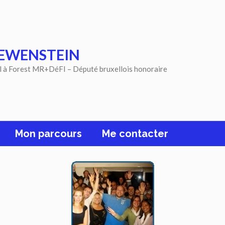
EWENSTEIN
l à Forest MR+DéFI – Député bruxellois honoraire
Mon parcours
Me contacter