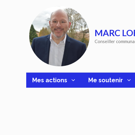
Aller
au
contenu
MARC LO
Conseiller communa
Mes actions
Me soutenir