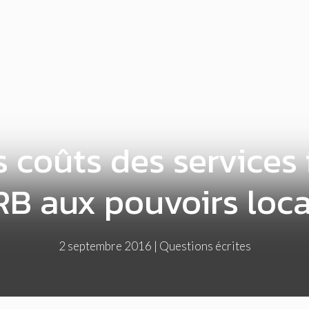
 coûts des services 
RB aux pouvoirs loc
2 septembre 2016
|
Questions écrites