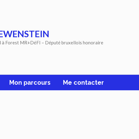
EWENSTEIN
l à Forest MR+DéFI – Député bruxellois honoraire
Mon parcours
Me contacter