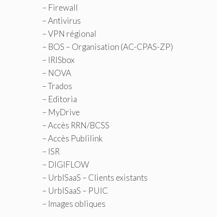
– Firewall
– Antivirus
– VPN régional
– BOS – Organisation (AC-CPAS-ZP)
– IRISbox
– NOVA
– Trados
– Editoria
– MyDrive
– Accès RRN/BCSS
– Accès Publilink
– ISR
– DIGIFLOW
– UrbISaaS – Clients existants
– UrbISaaS – PUIC
– Images obliques