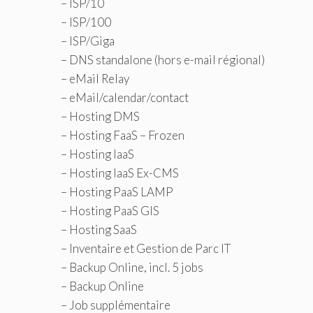
– ISP/10
– ISP/100
– ISP/Giga
– DNS standalone (hors e-mail régional)
– eMail Relay
– eMail/calendar/contact
– Hosting DMS
– Hosting FaaS – Frozen
– Hosting IaaS
– Hosting IaaS Ex-CMS
– Hosting PaaS LAMP
– Hosting PaaS GIS
– Hosting SaaS
– Inventaire et Gestion de Parc IT
– Backup Online, incl. 5 jobs
– Backup Online
– Job supplémentaire