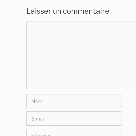
Laisser un commentaire
Commentaire
Nom
E-
mail
Site