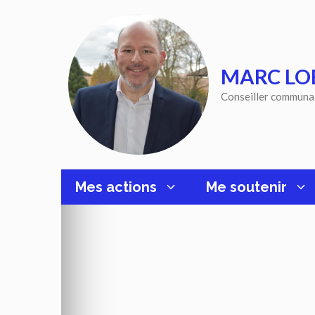
Aller
au
contenu
MARC LO
Conseiller communa
Mes actions
Me soutenir