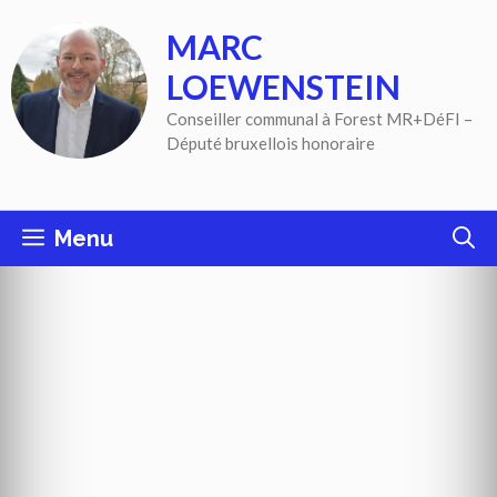
Aller
MARC
au
contenu
LOEWENSTEIN
Conseiller communal à Forest MR+DéFI –
Député bruxellois honoraire
Menu