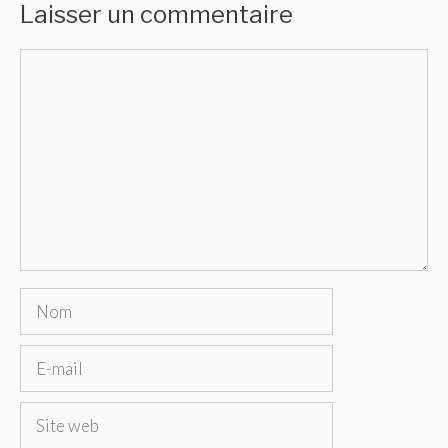
Laisser un commentaire
Commentaire
Nom
E-
mail
Site
web