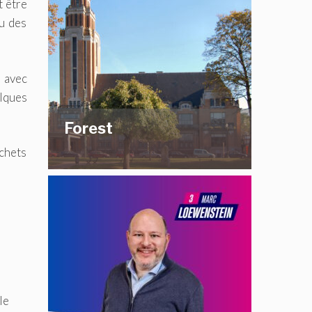
t être
u des
é avec
elques
Forest
échets
le