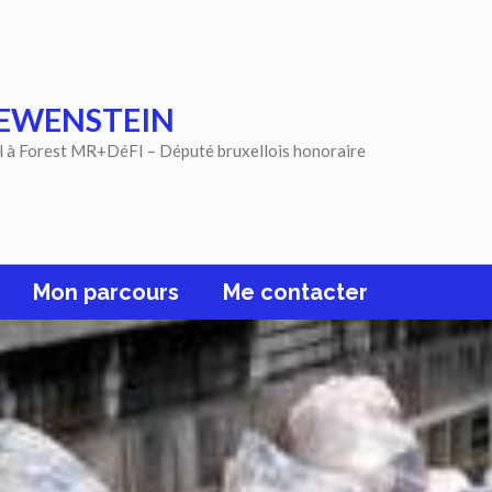
EWENSTEIN
l à Forest MR+DéFI – Député bruxellois honoraire
Mon parcours
Me contacter