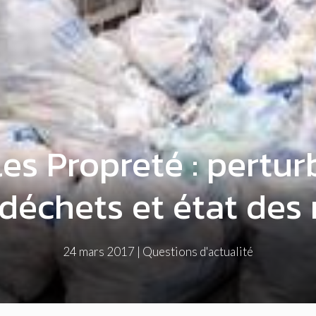
les Propreté : pertur
 déchets et état des
24 mars 2017
|
Questions d'actualité