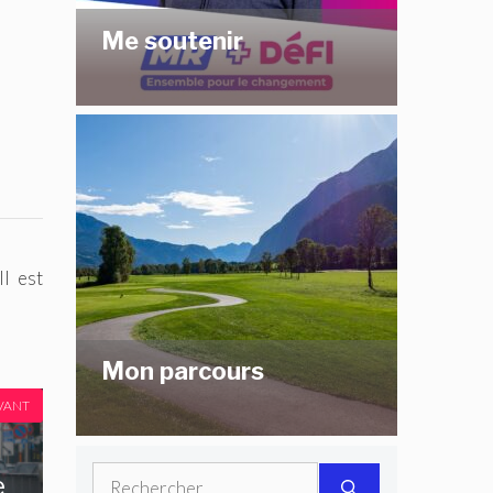
Me soutenir
l est
Mon parcours
VANT
Rechercher :
e