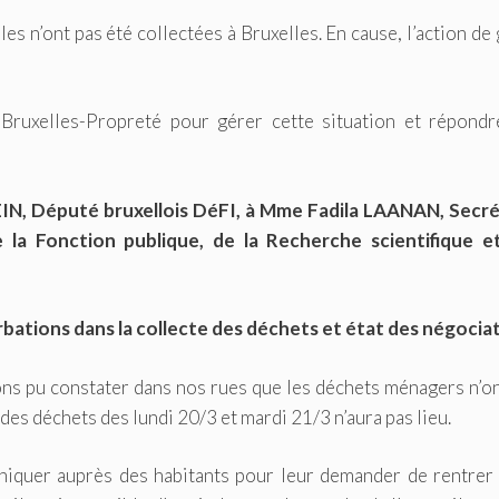
les n’ont pas été collectées à Bruxelles. En cause, l’action de
Bruxelles-Propreté pour gérer cette situation et répondr
N, Député bruxellois DéFI, à Mme Fadila LAANAN, Secré
 la Fonction publique, de la Recherche scientifique e
rbations dans la collecte des déchets et état des négocia
vons pu constater dans nos rues que les déchets ménagers n’o
 des déchets des lundi 20/3 et mardi 21/3 n’aura pas lieu.
iquer auprès des habitants pour leur demander de rentrer 