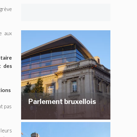
 grève
e aux
taire
t des
tions
Parlement bruxellois
nt pas
leurs