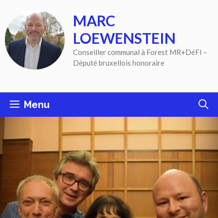
Aller
MARC
au
contenu
LOEWENSTEIN
Conseiller communal à Forest MR+DéFI –
Député bruxellois honoraire
Menu