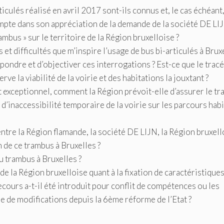
ticulés réalisé en avril 2017 sont-ils connus et, le cas échéant,
mpte dans son appréciation de la demande de la société DE LI
ambus » sur le territoire de la Région bruxelloise ?
et difficultés que m’inspire l’usage de bus bi-articulés à Brux
ondre et d’objectiver ces interrogations ? Est-ce que le tracé
ve la viabilité de la voirie et des habitations la jouxtant ?
t exceptionnel, comment la Région prévoit-elle d’assurer le tr
 d’inaccessibilité temporaire de la voirie sur les parcours hab
tre la Région flamande, la société DE LIJN, la Région bruxell
on de ce trambus à Bruxelles ?
u trambus à Bruxelles ?
e la Région bruxelloise quant à la fixation de caractéristique
cours a-t-il été introduit pour conflit de compétences ou les
 de modifications depuis la 6ème réforme de l’Etat ?