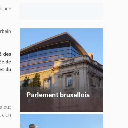
 d’une
urbain
é des
ée de
et du
Parlement bruxellois
re eux
t d’un