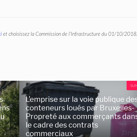
ci
et choisissez la Commission de l’Infrastructure du 01/10/2018. 
SUI
es
L’emprise sur la voie publique de
ens
conteneurs loués par Bruxelles-
du
Propreté aux commerçants dan
le cadre des contrats
commerciaux