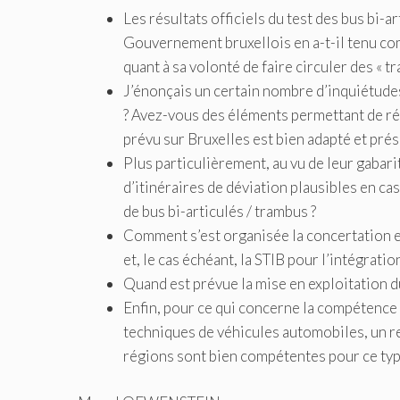
Les résultats officiels du test des bus bi-ar
Gouvernement bruxellois en a-t-il tenu co
quant à sa volonté de faire circuler des « tr
J’énonçais un certain nombre d’inquiétudes 
? Avez-vous des éléments permettant de rép
prévu sur Bruxelles est bien adapté et préser
Plus particulièrement, au vu de leur gabari
d’itinéraires de déviation plausibles en cas
de bus bi-articulés / trambus ?
Comment s’est organisée la concertation en
et, le cas échéant, la STIB pour l’intégrati
Quand est prévue la mise en exploitation d
Enfin, pour ce qui concerne la compétence d
techniques de véhicules automobiles, un re
régions sont bien compétentes pour ce type