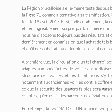
La Région bruxelloise a elle-même testé des bus b
la ligne 71 comme alternative à sa tramification.
test le 19 avril 2017. Et si, indiscutablement, la
étaient agréablement surpris par la manière dont 
nous ne disposons toujours pas des résultats et co
dernièrement en commission que l’achat de tels bu
et qu’il ne souhaitait pas aller plus en avant dans 
A première vue, la circulation d’un tel charroi p
adaptés aux spécificités de voiries bruxellois
structure des voiries et les habitations s’y t
notamment aux anciennes voiries dont le coffre e
ce que la sécurité des usagers faibles sera garan
craintes, qu’en est-il des parcours de déviation en 
Entretemps, la société DE LIJN a lancé son pro