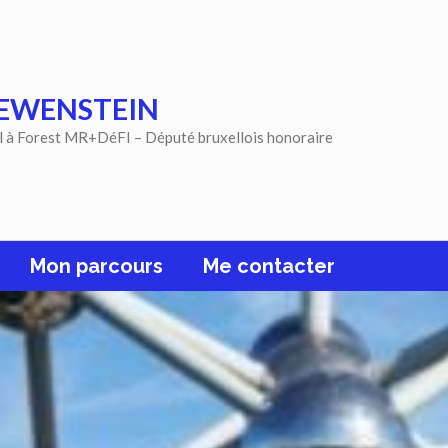
EWENSTEIN
l à Forest MR+DéFI – Député bruxellois honoraire
Mon parcours
Me contacter