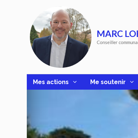
Aller
au
contenu
MARC LO
Conseiller communa
Mes actions
Me soutenir