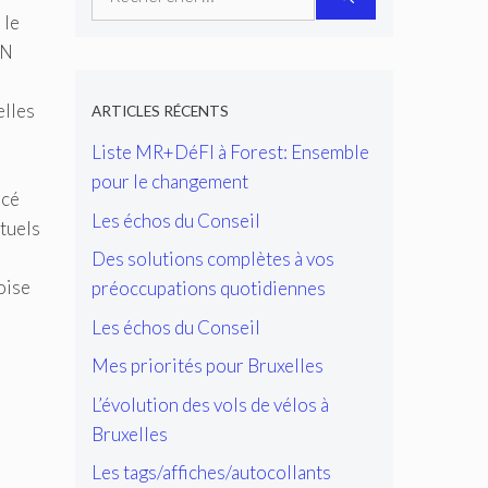
 le
JN
elles
ARTICLES RÉCENTS
Liste MR+DéFI à Forest: Ensemble
pour le changement
acé
Les échos du Conseil
ituels
Des solutions complètes à vos
oise
préoccupations quotidiennes
Les échos du Conseil
Mes priorités pour Bruxelles
s
L’évolution des vols de vélos à
Bruxelles
Les tags/affiches/autocollants