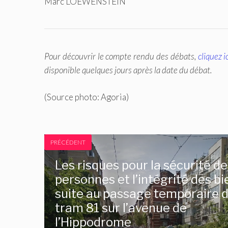
Marc LOEWENSTEIN
Pour découvrir le compte rendu des débats,
cliquez i
disponible quelques jours après la date du débat.
(Source photo: Agoria)
PRÉCÉDENT
Les risques pour la sécurité d
personnes et l’intégrité des bi
suite au passage temporaire 
tram 81 sur l’avenue de
l’Hippodrome