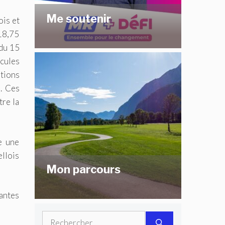
Me soutenir
ois et
 18,75
 du 15
cules
itions
. Ces
tre la
e une
llois
Mon parcours
vantes
Rechercher :