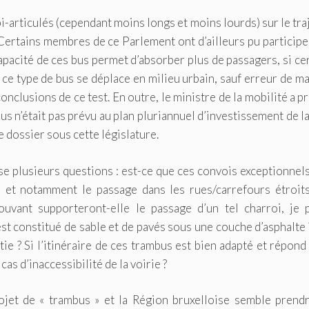
i-articulés (cependant moins longs et moins lourds) sur le tra
 Certains membres de ce Parlement ont d’ailleurs pu participe
 capacité de ces bus permet d’absorber plus de passagers, si ce
ce type de bus se déplace en milieu urbain, sauf erreur de ma
nclusions de ce test. En outre, le ministre de la mobilité a p
s n’était pas prévu au plan pluriannuel d’investissement de l
ce dossier sous cette législature.
ose plusieurs questions : est-ce que ces convois exceptionnel
es et notamment le passage dans les rues/carrefours étroits
rouvant supporteront-elle le passage d’un tel charroi, je 
st constitué de sable et de pavés sous une couche d’asphalte 
tie ? Si l’itinéraire de ces trambus est bien adapté et répond
cas d’inaccessibilité de la voirie ?
jet de « trambus » et la Région bruxelloise semble prendr