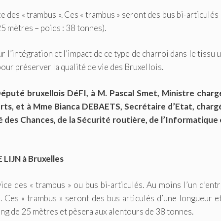
 des « trambus ». Ces « trambus » seront des bus bi-articulés
5 mètres – poids : 38 tonnes).
ur l’intégration et l’impact de ce type de charroi dans le tissu 
our préserver la qualité de vie des Bruxellois.
uté bruxellois DéFI, à M. Pascal Smet, Ministre charg
ports, et à Mme Bianca DEBAETS, Secrétaire d’Etat, charg
 des Chances, de la Sécurité routière, de l’Informatique 
 LIJN à Bruxelles
ce des « trambus » ou bus bi-articulés. Au moins l’un d’ent
se. Ces « trambus » seront des bus articulés d’une longueur e
long de 25 mètres et pèsera aux alentours de 38 tonnes.