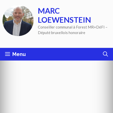
Aller
MARC
au
contenu
LOEWENSTEIN
Conseiller communal à Forest MR+DéFI –
Député bruxellois honoraire
Menu