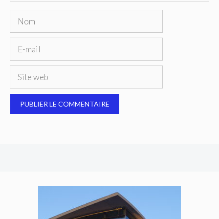
Nom
E-
mail
Site
web