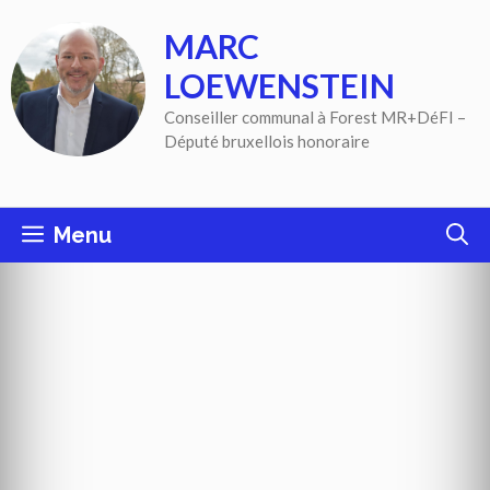
Aller
MARC
au
contenu
LOEWENSTEIN
Conseiller communal à Forest MR+DéFI –
Député bruxellois honoraire
Menu