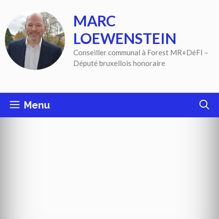
Aller
MARC
au
contenu
LOEWENSTEIN
Conseiller communal à Forest MR+DéFI –
Député bruxellois honoraire
Menu