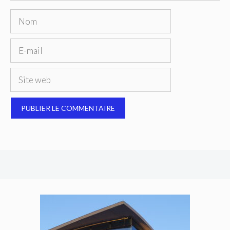
Nom
E-
mail
Site
web