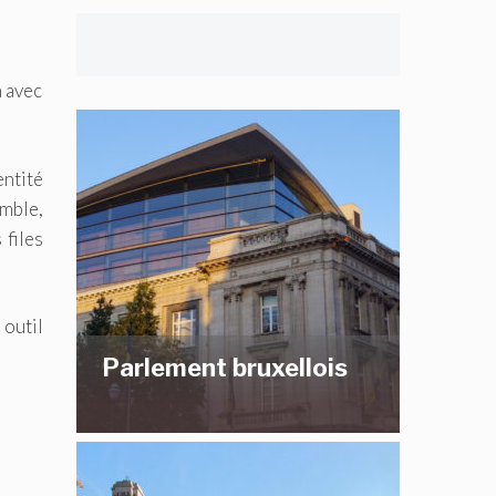
n avec
entité
emble,
 files
 outil
Parlement bruxellois