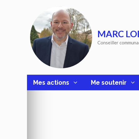
Aller
au
contenu
MARC LO
Conseiller communa
Mes actions
Me soutenir