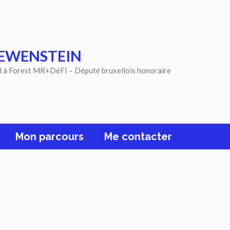
EWENSTEIN
l à Forest MR+DéFI – Député bruxellois honoraire
Mon parcours
Me contacter