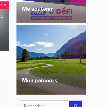
VANT
Me soutenir
 »
Mon parcours
Rechercher :