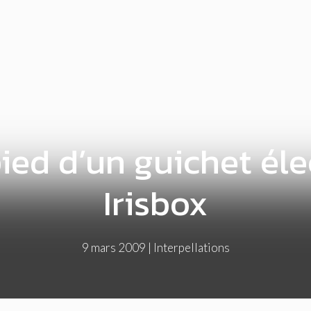
ied d’un guichet él
Irisbox
9 mars 2009
|
Interpellations