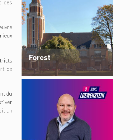
s des
 œuvre
 mieux
Forest
tricts
rt de
ent du
otiver
oit un