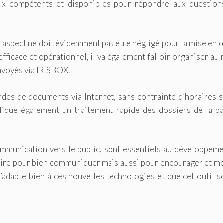
x compétents et disponibles pour répondre aux question
d aspect ne doit évidemment pas être négligé pour la mise en
efficace et opérationnel, il va également falloir organiser au
nvoyés via IRISBOX.
des de documents via Internet, sans contrainte d’horaires s
ique également un traitement rapide des dossiers de la pa
ommunication vers le public, sont essentiels au développem
saire pour bien communiquer mais aussi pour encourager et m
s’adapte bien à ces nouvelles technologies et que cet outil s