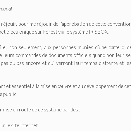
mmunal
 réjouir, pour me réjouir de l’approbation de cette conventio
chet électronique sur Forest via le système IRISBOX.
tile, non seulement, aux personnes munies d’une carte d’id
ire leurs commandes de documents officiels quand bon leur s
 pas ou pas encore et qui verront leur temps d’attente et les
ant et essentiel à la mise en œuvre et au développement de cet
e public.
 mise en route de ce système par des :
r le site Internet.