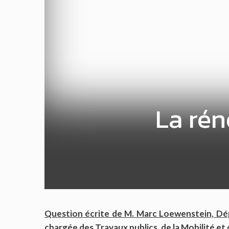
La rén
Question écrite de M. Marc Loewenstein, Dé
chargée des Travaux publics, de la Mobilité et 