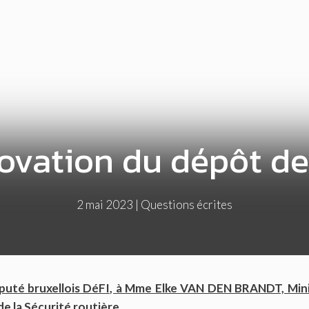
ovation du dépôt d
2 mai 2023
|
Questions écrites
puté bruxellois DéFI, à Mme Elke VAN DEN BRANDT, Mini
de la Sécurité routière.