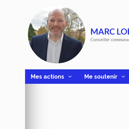
Aller
au
contenu
MARC LO
Conseiller communa
Mes actions
Me soutenir