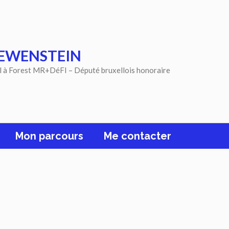
EWENSTEIN
l à Forest MR+DéFI – Député bruxellois honoraire
Mon parcours
Me contacter