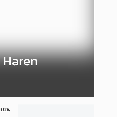
e Haren
stre,