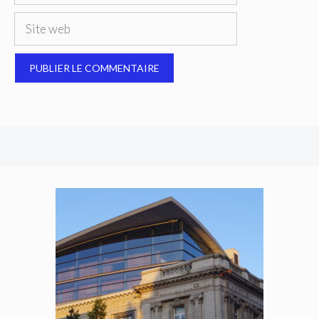
Site
web