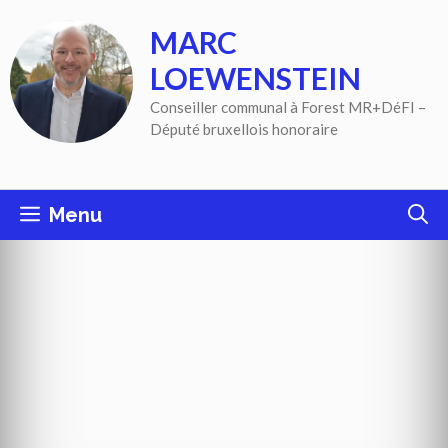
Aller
MARC
au
contenu
LOEWENSTEIN
Conseiller communal à Forest MR+DéFI –
Député bruxellois honoraire
Menu