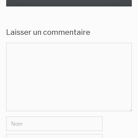
Laisser un commentaire
Commentaire
Nom
E-