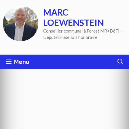
Aller
MARC
au
contenu
LOEWENSTEIN
Conseiller communal à Forest MR+DéFI –
Député bruxellois honoraire
Menu