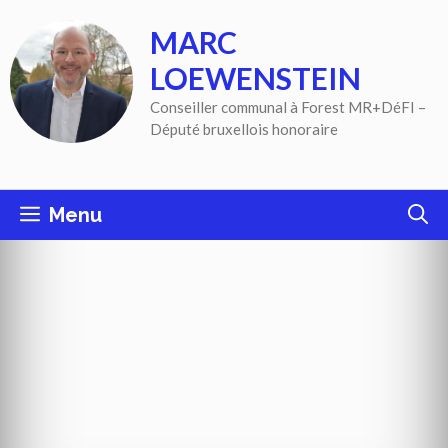
Aller
MARC
au
contenu
LOEWENSTEIN
Conseiller communal à Forest MR+DéFI –
Député bruxellois honoraire
Menu