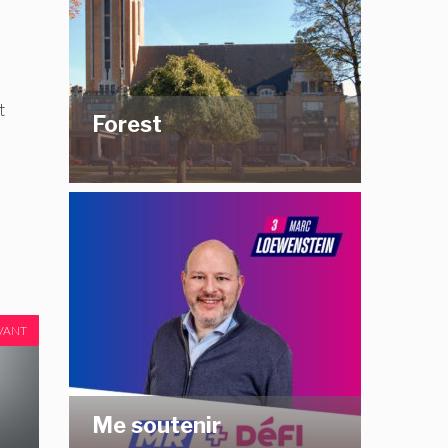
t
Forest
VANT
Me soutenir