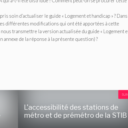
? A qui a-t-il été distribué ? Comment peut-on se procurer cette
is soin d’actualiser le guide « Logement et handicap » ? Dans
es différentes modifications qui ont été apportées à cette
 nous transmettre la version actualisée du guide « Logement e
n annexe de la réponse à la présente question) ?
SUI
L’accessibilité des stations de
e
métro et de prémétro de la STIB