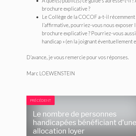
A quel(s) public(s) ce guide s’adresse-t-il 
brochure explicative ?
Le Collège de la COCOF a-t-il récemment pr
l’affirmative, pourriez-vous nous exposer l
brochure explicative ? Pourriez-vous aussi
handicap » (en la joignant éventuellement e
D’avance, je vous remercie pour vos réponses.
Marc LOEWENSTEIN
PRÉCÉDENT
Le nombre de personnes
handicapées bénéficiant d’un
allocation loyer