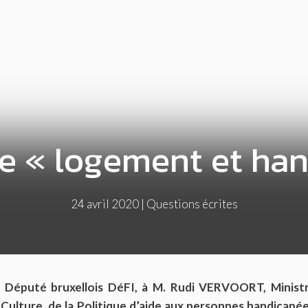
e « logement et ha
24 avril 2020
|
Questions écrites
Député bruxellois DéFI, à M. Rudi VERVOORT, Minist
Culture, de la Politique d’aide aux personnes handicapée