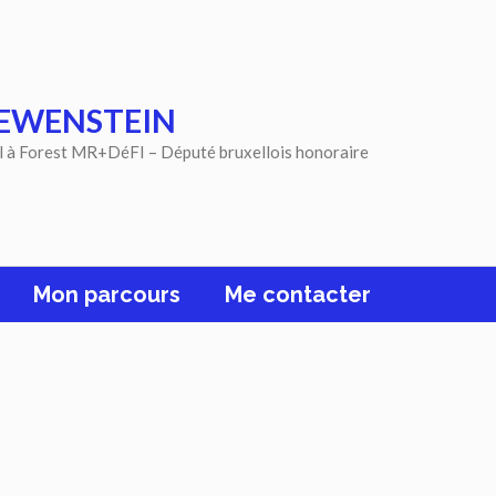
EWENSTEIN
l à Forest MR+DéFI – Député bruxellois honoraire
Mon parcours
Me contacter