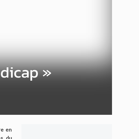
ndicap »
re en
s, du