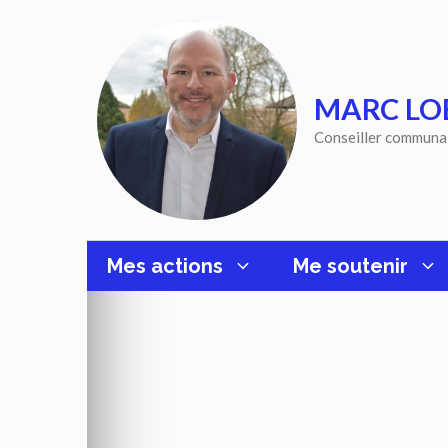
Aller
au
contenu
MARC LO
Conseiller communa
Mes actions
Me soutenir