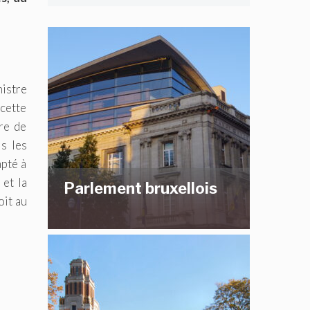
istre
cette
re de
s les
apté à
 et la
Parlement bruxellois
oit au