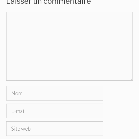
Laisser un commentaire
Commentaire
Nom
E-
mail
Site
web