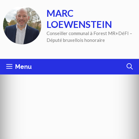
Aller
MARC
au
contenu
LOEWENSTEIN
Conseiller communal à Forest MR+DéFI –
Député bruxellois honoraire
Menu