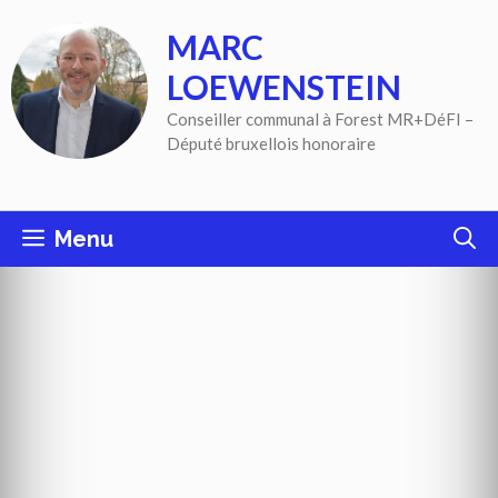
Aller
MARC
au
contenu
LOEWENSTEIN
Conseiller communal à Forest MR+DéFI –
Député bruxellois honoraire
Menu