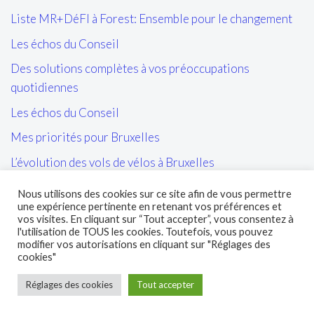
Liste MR+DéFI à Forest: Ensemble pour le changement
Les échos du Conseil
Des solutions complètes à vos préoccupations
quotidiennes
Les échos du Conseil
Mes priorités pour Bruxelles
L’évolution des vols de vélos à Bruxelles
Les tags/affiches/autocollants perturbant l’ordre public
Nous utilisons des cookies sur ce site afin de vous permettre
et la cohésion sociale
une expérience pertinente en retenant vos préférences et
vos visites. En cliquant sur “Tout accepter”, vous consentez à
L’entretien des sites propres de la STIB et de leurs abords
l'utilisation de TOUS les cookies. Toutefois, vous pouvez
modifier vos autorisations en cliquant sur "Réglages des
cookies"
Réglages des cookies
Tout accepter
© 2026 Marc Loewenstein - Tous droits réservés.