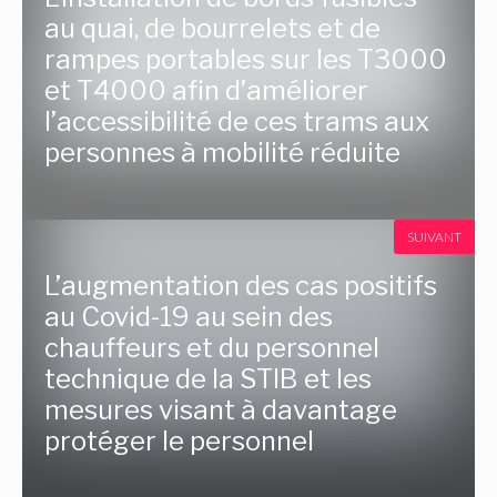
au quai, de bourrelets et de
rampes portables sur les T3000
et T4000 afin d’améliorer
l’accessibilité de ces trams aux
personnes à mobilité réduite
SUIVANT
L’augmentation des cas positifs
au Covid-19 au sein des
chauffeurs et du personnel
technique de la STIB et les
mesures visant à davantage
protéger le personnel