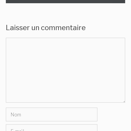
Laisser un commentaire
Commentaire
Nom
E-