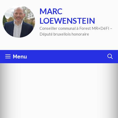
Aller
MARC
au
contenu
LOEWENSTEIN
Conseiller communal à Forest MR+DéFI –
Député bruxellois honoraire
Menu