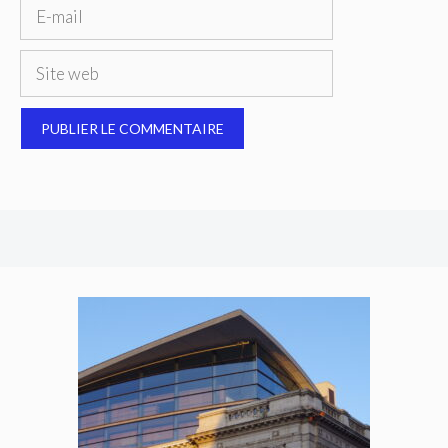
E-
mail
Site
web