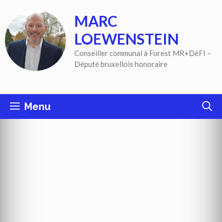
Aller
MARC
au
contenu
LOEWENSTEIN
Conseiller communal à Forest MR+DéFI –
Député bruxellois honoraire
Menu