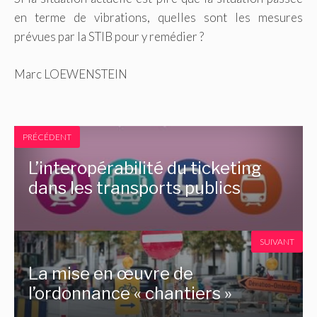
en terme de vibrations, quelles sont les mesures
prévues par la STIB pour y remédier ?
Marc LOEWENSTEIN
PRÉCÉDENT
L’interopérabilité du ticketing
dans les transports publics
SUIVANT
La mise en œuvre de
l’ordonnance « chantiers »