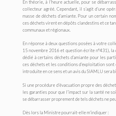
En théorie, à l’heure actuelle, pour se débarras
collecteur agréé. Cependant, il s’agit d’une opér
masse de déchets d’amiante. Pour un certain nombr
ces déchets virent en dépôts clandestins et ce tant
communaux et régionaux.
En réponse à deux questions posées à votre collè
15 novembre 2016 et question écrite n°431), la
dédié à certains déchets d’amiante pour les part
ces déchets et les conditions d’exploitation son
introduite en ce sens et un avis du SIAMLU sera b
Si une procédure d’évacuation propre des déchets
les garanties pour que l’impact sur la santé ne so
se débarrasser proprement de tels déchets ne peut
Dès lors la Ministre pourrait-elle m’indiquer :