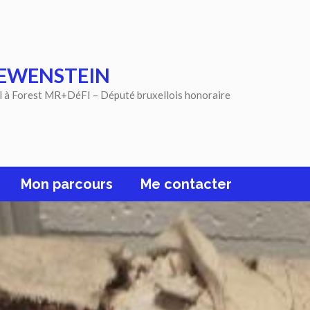
EWENSTEIN
l à Forest MR+DéFI – Député bruxellois honoraire
Mon parcours
Me contacter