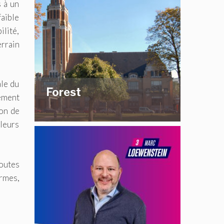
s à un
faible
ilité,
errain
ale du
Forest
ement
ion de
lleurs
toutes
ermes,