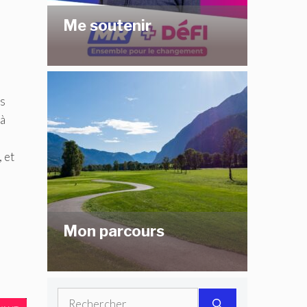
Me soutenir
rs
 à
 et
Mon parcours
Rechercher :