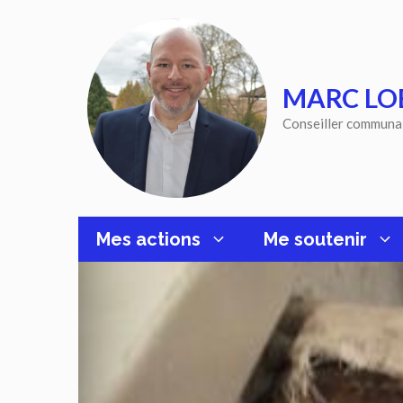
Aller
au
contenu
MARC LO
Conseiller communa
Mes actions
Me soutenir