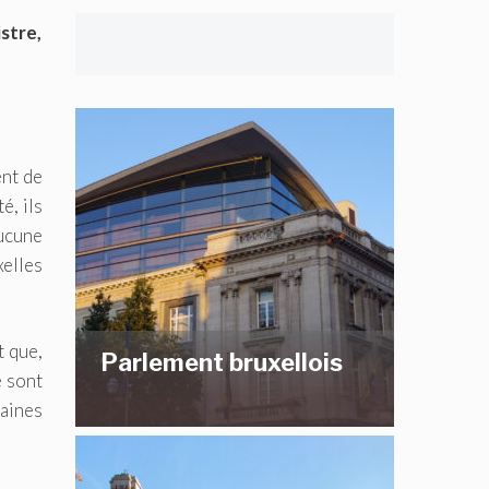
stre,
ent de
é, ils
aucune
elles
t que,
Parlement bruxellois
e sont
aines