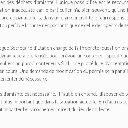
ser des déchets d’amiante, l’unique possibilité est le recour
ation inadéquate car le particulier n’a, bien souvent, qu’une 
e de particuliers, dans un élan d’incivilité et d’irresponsab
 au péril de la santé des passants que de celle des agents de t
gue Secrétaire d’Etat en charge de la Propreté (question or
 dynamique a été lancée pour prévoir un conteneur spécifiqu
iculiers au parc à conteneurs Sud. Une procédure d’acceptat
t en cours. Une demande de modification du permis sera par ai
ien entendu nécessaire.
 d’amiante est nécessaire, il faut bien entendu disposer de 
it plus important que dans la situation actuelle. En d’autres t
 impacter l’environnement direct du lieu de collecte.