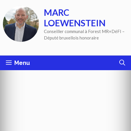
Aller
MARC
au
contenu
LOEWENSTEIN
Conseiller communal à Forest MR+DéFI –
Député bruxellois honoraire
Menu