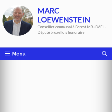
Aller
MARC
au
contenu
LOEWENSTEIN
Conseiller communal à Forest MR+DéFI –
Député bruxellois honoraire
Menu