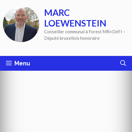
Aller
MARC
au
contenu
LOEWENSTEIN
Conseiller communal à Forest MR+DéFI –
Député bruxellois honoraire
Menu