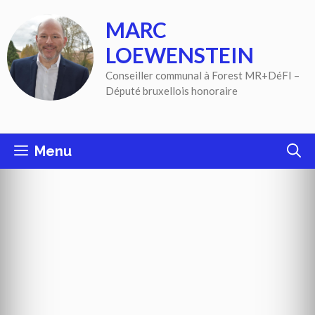
Aller
MARC
au
contenu
LOEWENSTEIN
Conseiller communal à Forest MR+DéFI –
Député bruxellois honoraire
Menu