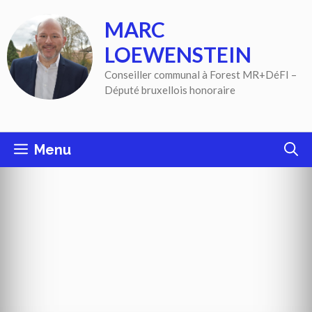
Aller
MARC
au
contenu
LOEWENSTEIN
Conseiller communal à Forest MR+DéFI –
Député bruxellois honoraire
Menu