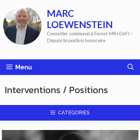
Aller
MARC
au
contenu
LOEWENSTEIN
Conseiller communal à Forest MR+DéFI –
Député bruxellois honoraire
Menu
Interventions / Positions
CATEGORIES