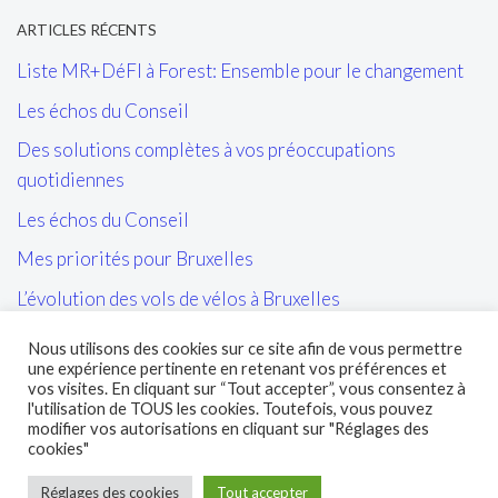
ARTICLES RÉCENTS
Liste MR+DéFI à Forest: Ensemble pour le changement
Les échos du Conseil
Des solutions complètes à vos préoccupations
quotidiennes
Les échos du Conseil
Mes priorités pour Bruxelles
L’évolution des vols de vélos à Bruxelles
Les tags/affiches/autocollants perturbant l’ordre public
Nous utilisons des cookies sur ce site afin de vous permettre
et la cohésion sociale
une expérience pertinente en retenant vos préférences et
vos visites. En cliquant sur “Tout accepter”, vous consentez à
L’entretien des sites propres de la STIB et de leurs abords
l'utilisation de TOUS les cookies. Toutefois, vous pouvez
modifier vos autorisations en cliquant sur "Réglages des
cookies"
Réglages des cookies
Tout accepter