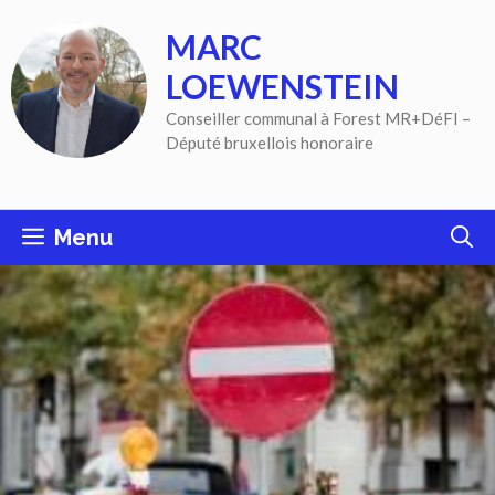
Aller
MARC
au
contenu
LOEWENSTEIN
Conseiller communal à Forest MR+DéFI –
Député bruxellois honoraire
Menu