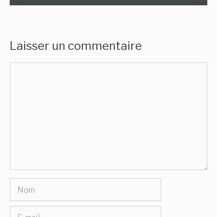
Laisser un commentaire
Commentaire
Nom
E-