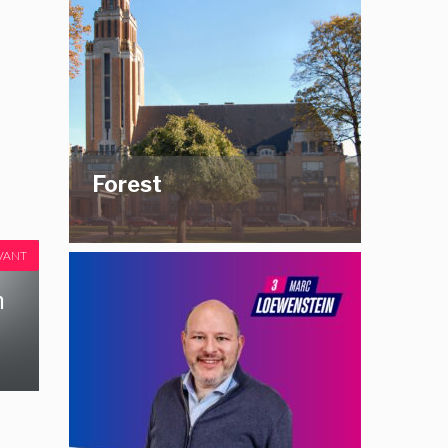
Forest
VANT
n