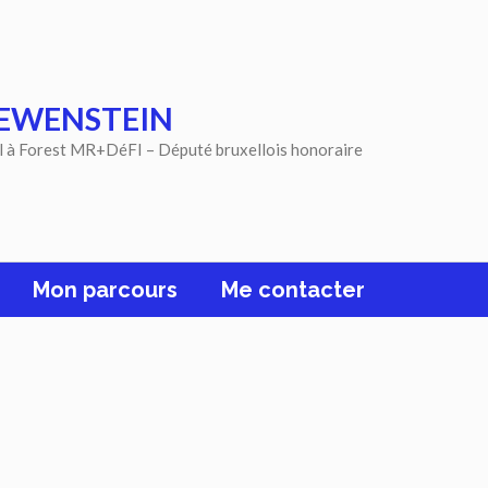
EWENSTEIN
l à Forest MR+DéFI – Député bruxellois honoraire
Mon parcours
Me contacter