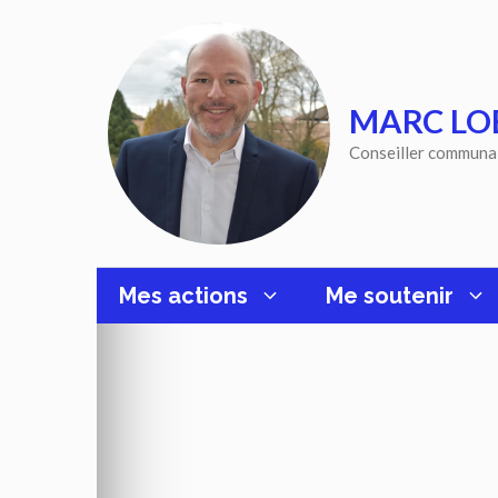
Aller
au
contenu
MARC LO
Conseiller communa
Mes actions
Me soutenir