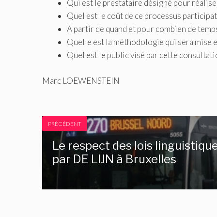
Qui est le prestataire désigné pour réalise
Quel est le coût de ce processus participati
A partir de quand et pour combien de temps
Quelle est la méthodologie qui sera mise e
Quel est le public visé par cette consultatio
Marc LOEWENSTEIN
PRÉCÉDENT
Le respect des lois linguistiqu
par DE LIJN à Bruxelles