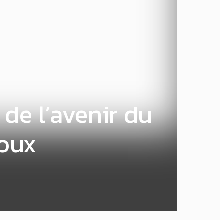
de l’avenir du
oux