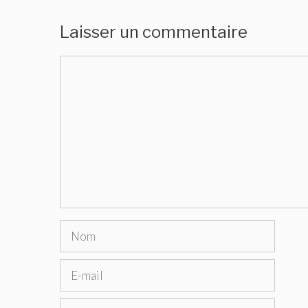
Laisser un commentaire
Commentaire
Nom
E-
mail
Site