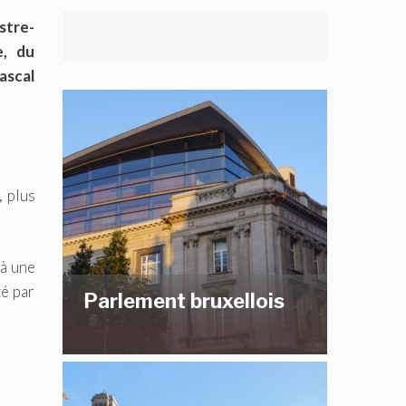
stre-
e, du
ascal
, plus
 à une
té par
Parlement bruxellois