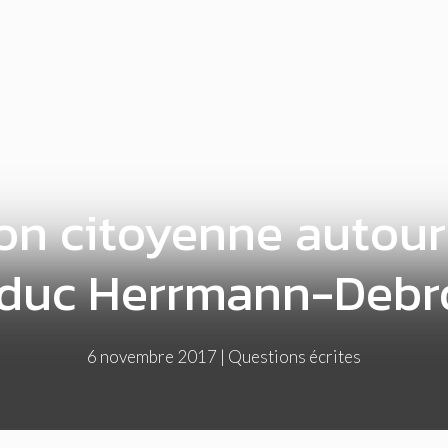
ion citoyenne autour 
aduc Herrmann-Debr
6 novembre 2017
|
Questions écrites