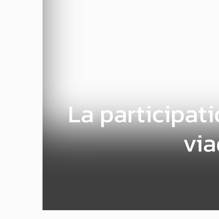
La participat
vi