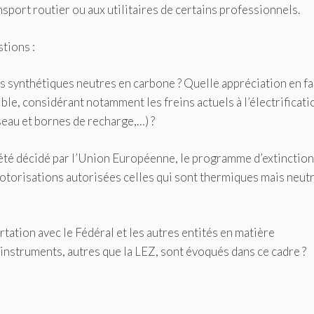
nsport routier ou aux utilitaires de certains professionnels.
tions :
s synthétiques neutres en carbone ? Quelle appréciation en fa
ble, considérant notamment les freins actuels à l’électrificati
éseau et bornes de recharge,…) ?
i a été décidé par l’Union Européenne, le programme d’extinctio
otorisations autorisées celles qui sont thermiques mais neut
ation avec le Fédéral et les autres entités en matière
ls instruments, autres que la LEZ, sont évoqués dans ce cadre ?