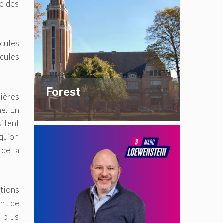
le des
icules
cules
Forest
nières
e. En
sitent
 qu’on
 de la
utions
nt de
s plus