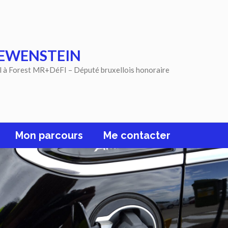
EWENSTEIN
l à Forest MR+DéFI – Député bruxellois honoraire
Mon parcours
Me contacter