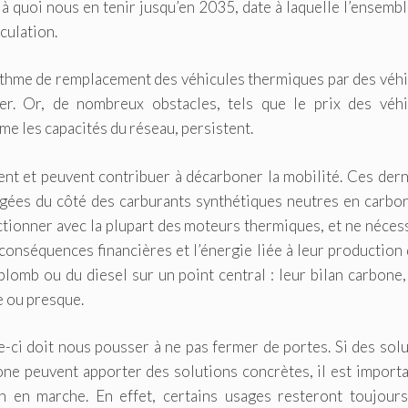
 à quoi nous en tenir jusqu’en 2035, date à laquelle l’ensemb
culation.
e rythme de remplacement des véhicules thermiques par des véh
rer. Or, de nombreux obstacles, tels que le prix des véhi
me les capacités du réseau, persistent.
ent et peuvent contribuer à décarboner la mobilité. Ces der
gées du côté des carburants synthétiques neutres en carbon
onctionner avec la plupart des moteurs thermiques, et ne néces
conséquences financières et l’énergie liée à leur production
plomb ou du diesel sur un point central : leur bilan carbone,
e ou presque.
-ci doit nous pousser à ne pas fermer de portes. Si des sol
ne peuvent apporter des solutions concrètes, il est importa
ion en marche. En effet, certains usages resteront toujour