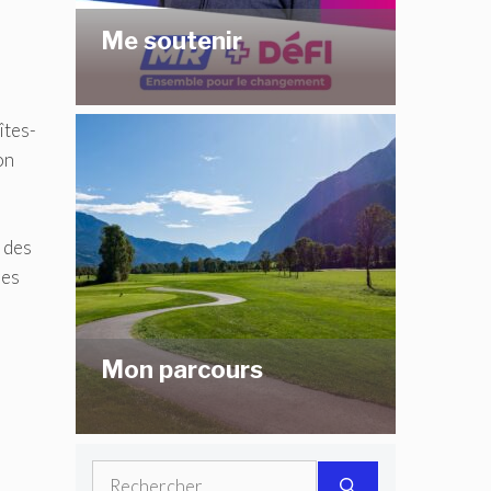
Me soutenir
îtes-
on
n des
res
Mon parcours
Rechercher :