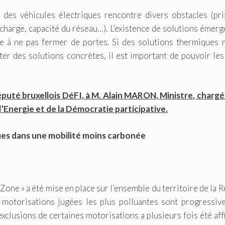
des véhicules électriques rencontre divers obstacles (pri
echarge, capacité du réseau…). L’existence de solutions émer
 à ne pas fermer de portes. Si des solutions thermiques 
r des solutions concrètes, il est important de pouvoir les
té bruxellois DéFI, à M. Alain MARON, Ministre, chargé 
l’Energie et de la Démocratie participative.
ues dans une mobilité moins carbonée
Zone » a été mise en place sur l’ensemble du territoire de la 
ux motorisations jugées les plus polluantes sont progressiv
s exclusions de certaines motorisations a plusieurs fois été aff