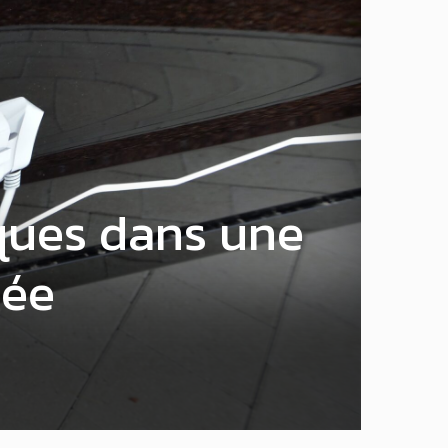
ques dans une
née