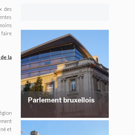
x des
gentes
moins
 faire
de la
Parlement bruxellois
Région
ement
iné et