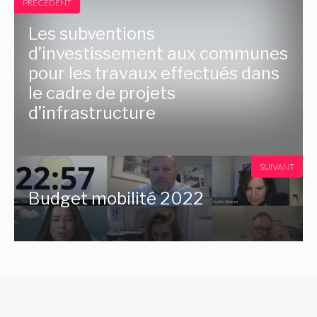
PRÉCÉDENT
Les subventions
d’investissement aux communes
pour les travaux effectués dans
le cadre de projets
d’infrastructure
SUIVANT
Budget mobilité 2022