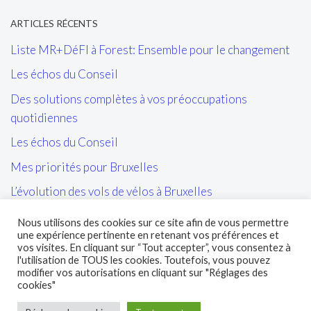
ARTICLES RÉCENTS
Liste MR+DéFI à Forest: Ensemble pour le changement
Les échos du Conseil
Des solutions complètes à vos préoccupations
quotidiennes
Les échos du Conseil
Mes priorités pour Bruxelles
L’évolution des vols de vélos à Bruxelles
Les tags/affiches/autocollants perturbant l’ordre public
Nous utilisons des cookies sur ce site afin de vous permettre
et la cohésion sociale
une expérience pertinente en retenant vos préférences et
vos visites. En cliquant sur “Tout accepter”, vous consentez à
L’entretien des sites propres de la STIB et de leurs abords
l'utilisation de TOUS les cookies. Toutefois, vous pouvez
modifier vos autorisations en cliquant sur "Réglages des
cookies"