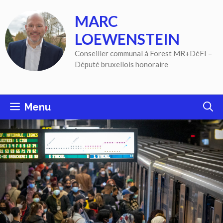
Aller
MARC
au
contenu
LOEWENSTEIN
Conseiller communal à Forest MR+DéFI –
Député bruxellois honoraire
Menu