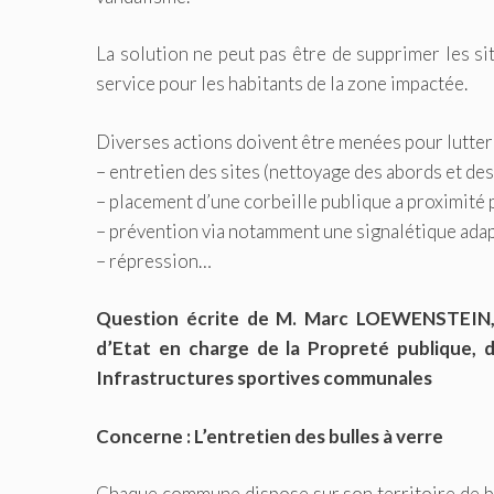
La solution ne peut pas être de supprimer les s
service pour les habitants de la zone impactée.
Diverses actions doivent être menées pour lutter 
– entretien des sites (nettoyage des abords et de
– placement d’une corbeille publique a proximité p
– prévention via notamment une signalétique adap
– répression…
Question écrite de M. Marc LOEWENSTEIN, 
d’Etat en charge de la Propreté publique, d
Infrastructures sportives communales
Concerne : L’entretien des bulles à verre
Chaque commune dispose sur son territoire de bul