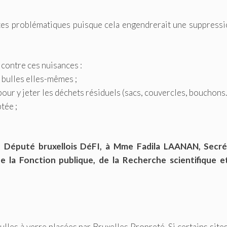
ites problématiques puisque cela engendrerait une suppress
contre ces nuisances :
s bulles elles-mêmes ;
our y jeter les déchets résiduels (sacs, couvercles, bouchons…
tée ;
Député bruxellois DéFI, à Mme Fadila LAANAN, Secré
e la Fonction publique, de la Recherche scientifique e
les à verre placées par Bruxelles Propreté. Si certains site