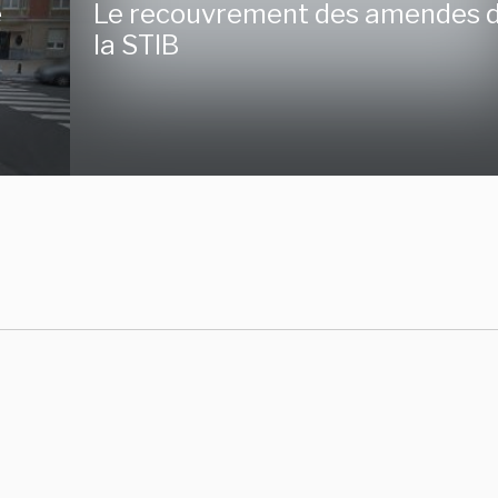
e
Le recouvrement des amendes 
la STIB