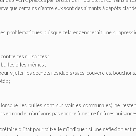
serve que certains d’entre eux sont des aimants à dépôts cland
ites problématiques puisque cela engendrerait une suppress
contre ces nuisances :
s bulles elles-mêmes ;
our y jeter les déchets résiduels (sacs, couvercles, bouchons…
tée ;
orsque les bulles sont sur voiries communales) ne resten
s en rond et n’arrivons pas encore à mettre fin à ces nuisance
crétaire d’Etat pourrait-elle m’indiquer si une réflexion est