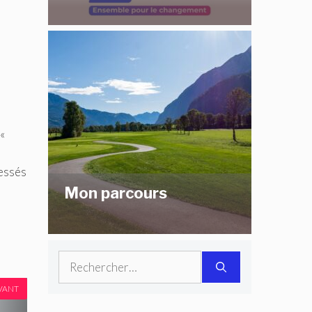
«
ressés
Mon parcours
Rechercher :
VANT