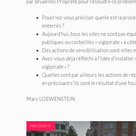
par Bruxelles Propreté pour résoudre ce problème
Pourriez-vous préciser quelle est la procéd
enterrés ?
Aujourd’hui, tous les sites ne sont pas éq
publiques ou corbeilles « vigipirate » à côt
Des actions de sensibilisation sont-elles m
Avez-vous déjà réfléchi à l’idée d’installe
vigipirate » ?
Quelles sont par ailleurs les actions de 
en précisant s’ils sont le résultat d’une foui
Marc LOEWENSTEIN
PRÉCÉDENT