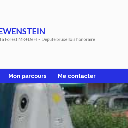
EWENSTEIN
l à Forest MR+DéFI – Député bruxellois honoraire
Mon parcours
Me contacter