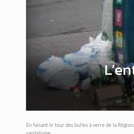
L’en
En faisant le tour des bulles à verre de la Région
vandalisme.