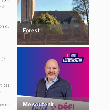
estins
ion du
Forest
) ;
t pas
s.
Me soutenir
 menée