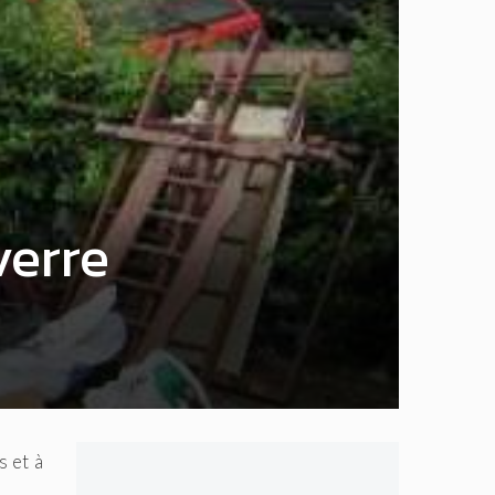
verre
s et à