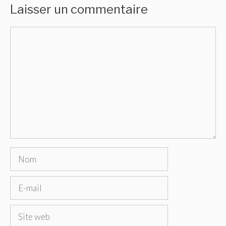
Laisser un commentaire
Commentaire
Nom
E-
mail
Site
web