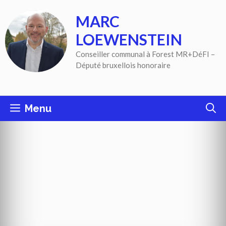
Aller
MARC
au
contenu
LOEWENSTEIN
Conseiller communal à Forest MR+DéFI –
Député bruxellois honoraire
Menu