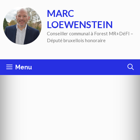
Aller
MARC
au
contenu
LOEWENSTEIN
Conseiller communal à Forest MR+DéFI –
Député bruxellois honoraire
Menu